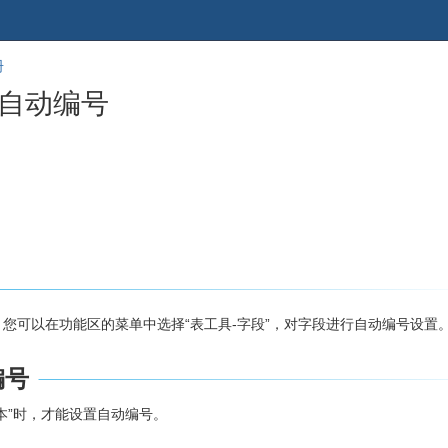
跳
回
册
到
到
 自动编号
banner
标
的
题
尾
开
部
始
您可以在功能区的菜单中选择“表工具-字段”，对字段进行自动编号设置
编号
本”时，才能设置自动编号。