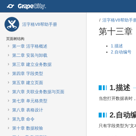
转
至
内
活字格V8帮助手
容
活字格V8帮助手册
转
第十三章
至
导
页面树结构
航
转
转
1.描述
第一章 活字格概述
栏
至
至
2.自动编号
第二章 安装与卸载
转
元
元
至
数
数
第三章 建立业务数据
主
据
据
第四章 字段类型
菜
结
起
单
尾
始
第五章 建立页面
1.描述
转
第六章 关联业务数据与页面
至
当您打开数据表时，
动
第七章 单元格类型
作
第八章 表格设计
菜
2.自动
单
第九章 命令
转
只有字段类型为“文
第十章 数据校验
至