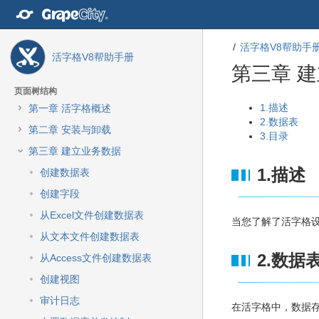
转
至
内
活字格V8帮助手
容
活字格V8帮助手册
转
第三章 
至
导
页面树结构
航
转
转
1.描述
第一章 活字格概述
栏
至
至
2.数据表
第二章 安装与卸载
转
元
元
3.目录
至
数
数
第三章 建立业务数据
主
据
据
1.描述
创建数据表
菜
结
起
单
尾
始
创建字段
转
从Excel文件创建数据表
至
当您了解了活字格
动
从文本文件创建数据表
作
2.数据
从Access文件创建数据表
菜
单
创建视图
转
审计日志
至
在活字格中，数据