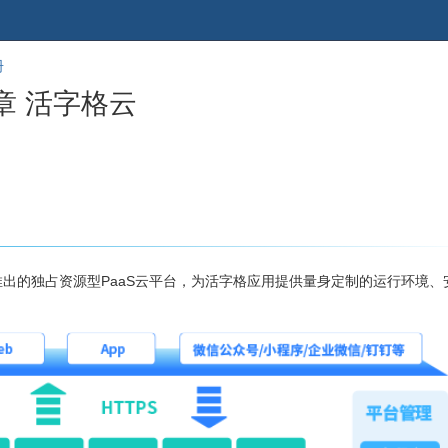
跳
回
册
到
到
章 活字格云
banner
标
的
题
尾
开
部
始
推出的独占资源型PaaS云平台，为活字格应用提供量身定制的运行环境