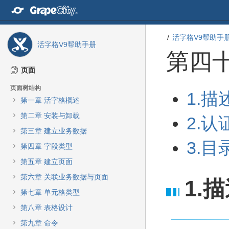
转
至
内
容
活字格V9帮助手
活字格V9帮助手册
转
第四
至
导
页面
航
栏
页面树结构
转
转
1.描
转
第一章 活字格概述
至
至
至
元
元
第二章 安装与卸载
主
2.认
数
数
菜
第三章 建立业务数据
据
据
单
结
起
3.目
第四章 字段类型
转
尾
始
至
第五章 建立页面
动
第六章 关联业务数据与页面
作
1.
菜
第七章 单元格类型
单
第八章 表格设计
转
至
第九章 命令