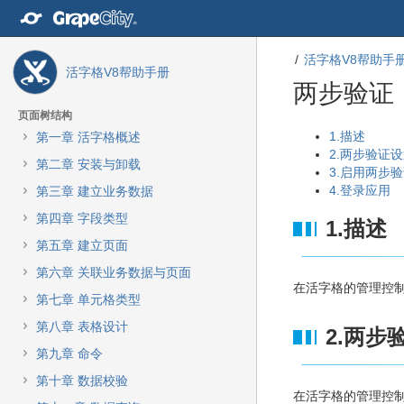
转
至
内
活字格V8帮助手
容
活字格V8帮助手册
转
两步验证
至
导
页面树结构
航
转
转
1.描述
第一章 活字格概述
栏
至
至
2.两步验证
第二章 安装与卸载
转
元
元
3.启用两步
至
数
数
4.登录应用
第三章 建立业务数据
主
据
据
第四章 字段类型
1.描述
菜
结
起
单
尾
始
第五章 建立页面
转
第六章 关联业务数据与页面
至
在活字格的管理控
动
第七章 单元格类型
作
第八章 表格设计
2.两步
菜
单
第九章 命令
转
第十章 数据校验
至
在活字格的管理控制