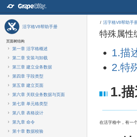
转
至
内
容
活字格V8帮助手
活字格V8帮助手册
转
特殊属性
至
导
页面树结构
航
转
转
第一章 活字格概述
1.描
栏
至
至
转
第二章 安装与卸载
元
元
至
2.
数
数
第三章 建立业务数据
主
据
据
菜
第四章 字段类型
结
起
单
尾
始
第五章 建立页面
1.
转
至
第六章 关联业务数据与页面
动
第七章 单元格类型
作
菜
第八章 表格设计
单
第九章 命令
在活字格中，有一个
转
至
第十章 数据校验