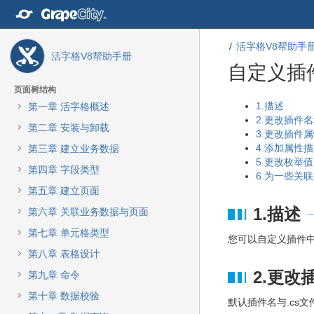
转
至
内
活字格V8帮助手
容
活字格V8帮助手册
转
自定义插
至
导
页面树结构
航
转
转
1.描述
第一章 活字格概述
栏
至
至
2.更改插件
第二章 安装与卸载
转
元
元
3.更改插件
至
数
数
4.添加属性
第三章 建立业务数据
主
据
据
5.更改枚举
第四章 字段类型
菜
结
起
6.为一些关
单
尾
始
第五章 建立页面
转
1.描述
第六章 关联业务数据与页面
至
动
第七章 单元格类型
您可以自定义插件
作
第八章 表格设计
菜
单
2.更改
第九章 命令
转
第十章 数据校验
至
默认插件名与.cs