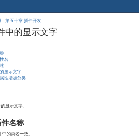
跳
回
册
第五十章 插件开发
到
到
件中的显示文字
banner
标
的
题
尾
开
部
始
名称
属性名
描述
值的显示文字
联属性增加分类
中的显示文字。
插件名称
文件中的类名一致。