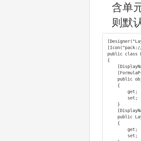
含单
则默
[Designer("La
[Icon("pack:/
public class 
{

    [Display
    [FormulaPr
    public ob
    {

        get;

        set;

    }

    [Display
    public La
    {

        get;

        set;
