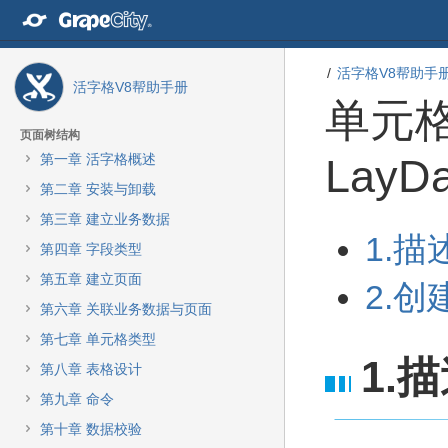
转
至
内
容
活字格V8帮助手
活字格V8帮助手册
转
单元
至
导
页面树结构
航
第一章 活字格概述
LayDa
栏
转
第二章 安装与卸载
至
第三章 建立业务数据
主
转
转
1.描
菜
第四章 字段类型
至
至
单
元
元
第五章 建立页面
2.
转
数
数
至
第六章 关联业务数据与页面
据
据
动
结
起
第七章 单元格类型
作
尾
始
1.
菜
第八章 表格设计
单
第九章 命令
转
至
第十章 数据校验