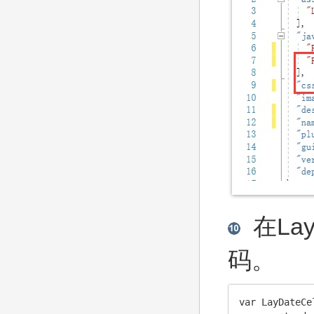
在Lay
码。
var LayDateCe