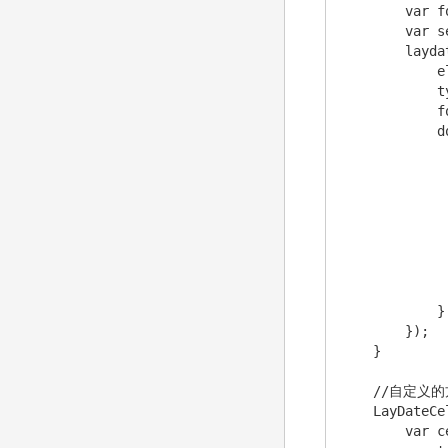
        var f
        var s
        layd
            e
            t
            f
            d
             
             
             
             
             
              
             
            
            }

        });

    }

    //自定义的
    LayDateCe
        var c