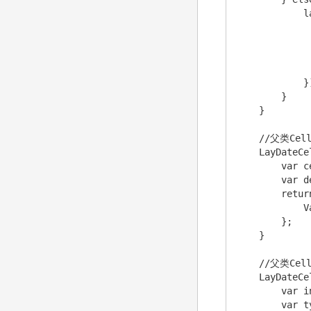
            l
             
             
             
             
            })
        }

    }

    //父类Cel
    LayDateCe
        var c
        var d
        return
            V
        };

    }

    //父类Cel
    LayDateCe
        var i
        var t