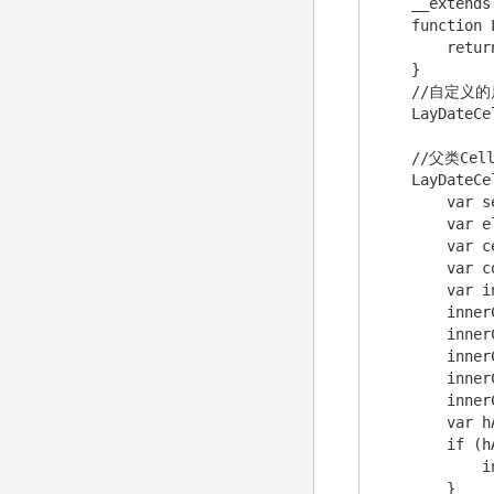
    __extends
    function 
        retur
    }

    //自定义的
    LayDateCe
    //父类Cel
    LayDateCe
        var s
        var e
        var c
        var c
        var i
        inner
        inner
        inner
        inner
        inner
        var h
        if (hA
            i
        }
