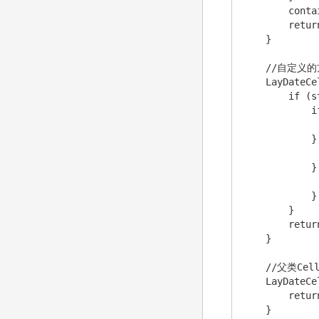
        conta
        retur
    }

    //自定义的
    LayDateCe
        if (s
            i
             
            }
             
            }
             
            }

        }

        return
    }

    //父类Cel
    LayDateCe
        retur
    }
