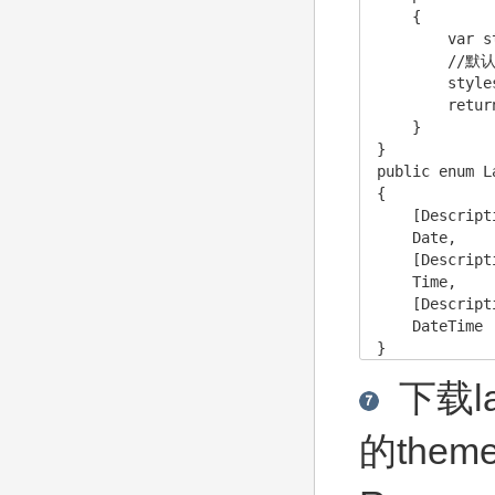
    {

        var s
        //默
        style
        retur
    }

}

public enum L
{

    [Descript
    Date,

    [Descript
    Time,

    [Descrip
    DateTime

}
下载la
的the