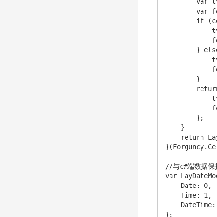
        var t
        var f
        if (c
            t
            f
        } els
            t
            f
        }

        return
            t
            f
        };

    }

    return La
}(Forguncy.Ce
//与c#端数据保
var LayDateMod
    Date: 0,

    Time: 1,

    DateTime: 
};
