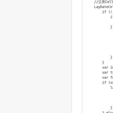
    //父类Cel
    LayDateCe
        if (!
            i
             
            } 
              
             
             
             
              
            }

        }

        var i
        var t
        var f
        if (v
            l
             
             
             
            })
        } else