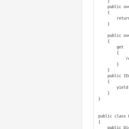
    }

    public ov
    {

        retur
    }

    public ov
    {

        get

        {

            r
        }

    }

    public IE
    {

        yield
    }

}

public class 
{

    public Di