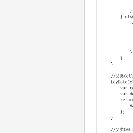
             
            })
        } else
            l
             
             
             
             
            })
        }

    }

    //父类Cel
    LayDateCe
        var c
        var d
        return
            V
        };

    }

    //父类Cel