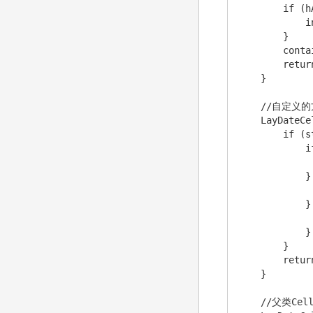
        if (hA
            i
        }

        conta
        retur
    }

    //自定义的
    LayDateCe
        if (s
            i
             
            }
             
            }
             
            }

        }

        return
    }

    //父类Cel