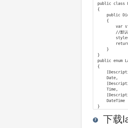
public class 
{

    public Di
    {

        var s
        //默
        style
        retur
    }

}

public enum L
{

    [Descript
    Date,

    [Descript
    Time,

    [Descrip
    DateTime

}
下载la