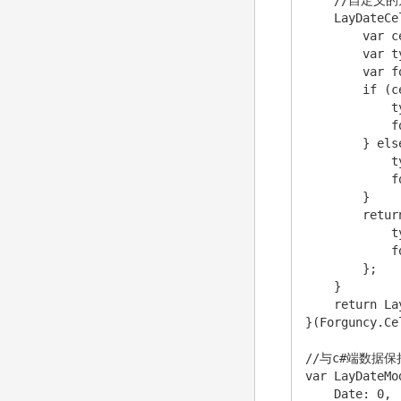
    //自定义的
    LayDateCe
        var c
        var t
        var f
        if (c
            t
            f
        } els
            t
            f
        }

        return
            t
            f
        };

    }

    return La
}(Forguncy.Ce
//与c#端数据保
var LayDateMod
    Date: 0,
