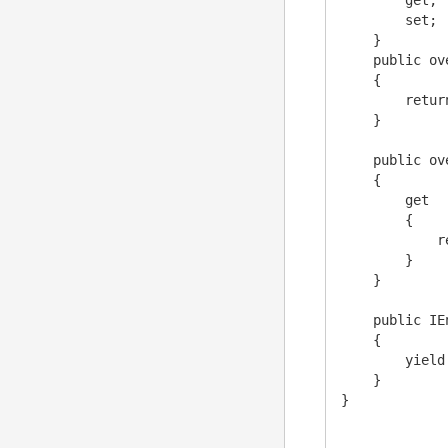
        get;

        set;

    }

    public ov
    {

        retur
    }

    public ov
    {

        get

        {

            r
        }

    }

    public IE
    {

        yield
    }

}
