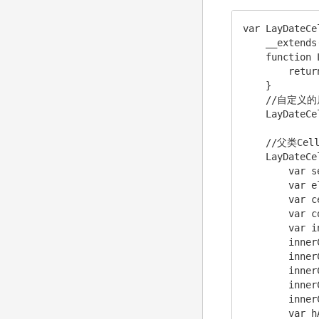
var LayDateCe
    __extends
    function 
        retur
    }

    //自定义的
    LayDateCe
    //父类Cel
    LayDateCe
        var s
        var e
        var c
        var c
        var i
        inner
        inner
        inner
        inner
        inner
        var h