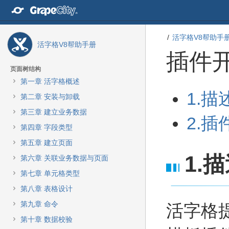
转
至
内
容
活字格V8帮助手
活字格V8帮助手册
转
插件
至
导
页面树结构
航
第一章 活字格概述
栏
转
转
1.描
转
第二章 安装与卸载
至
至
至
元
元
第三章 建立业务数据
主
2.插
数
数
菜
第四章 字段类型
据
据
单
结
起
第五章 建立页面
转
尾
始
1.
至
第六章 关联业务数据与页面
动
第七章 单元格类型
作
菜
第八章 表格设计
单
第九章 命令
活字格
转
至
第十章 数据校验