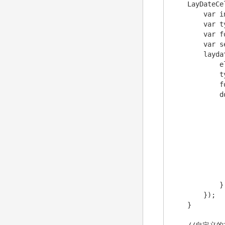
    LayDateCe
        var i
        var t
        var f
        var s
        layd
            e
            t
            f
            d
             
             
             
             
             
              
             
            
            }

        });

    }
