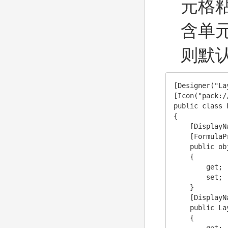
元格
含单
则默
[Designer("La
[Icon("pack:/
public class 
{

    [Display
    [FormulaPr
    public ob
    {

        get;

        set;

    }

    [Display
    public La
    {
