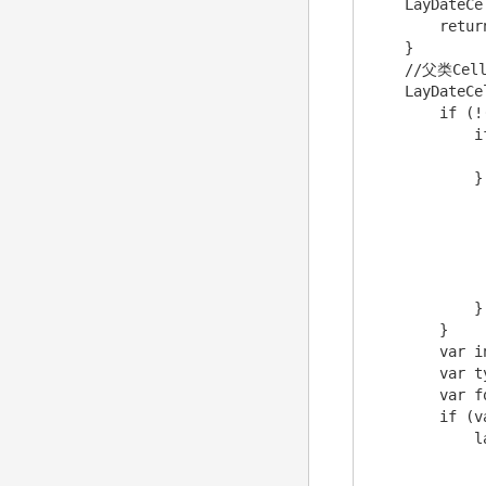
    LayDateCe
        retur
    }

    //父类Cel
    LayDateCe
        if (!
            i
             
            } 
              
             
             
             
              
            }

        }

        var i
        var t
        var f
        if (v
            l
             
             