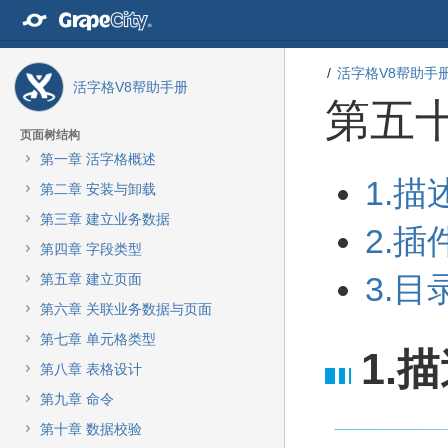
转
至
内
容
活字格V8帮助手
活字格V8帮助手册
转
第五
至
导
页面树结构
航
第一章 活字格概述
栏
转
转
1.描
转
第二章 安装与卸载
至
至
至
元
元
第三章 建立业务数据
主
2.插
数
数
菜
第四章 字段类型
据
据
单
结
起
3.目
第五章 建立页面
转
尾
始
至
第六章 关联业务数据与页面
动
第七章 单元格类型
作
1.
菜
第八章 表格设计
单
第九章 命令
转
至
第十章 数据校验