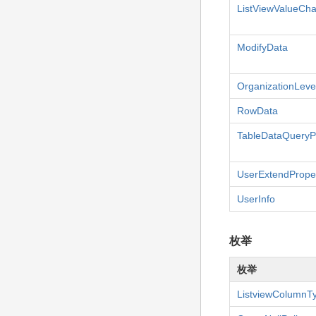
ListViewValueCh
ModifyData
OrganizationLeve
RowData
TableDataQueryPo
UserExtendProper
UserInfo
枚举
枚举
ListviewColumnT