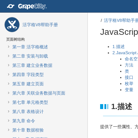
转
至
内
活字格V8帮助手
容
活字格V8帮助手册
转
JavaScri
至
导
页面树结构
航
转
转
1.描述
第一章 活字格概述
栏
至
至
2.JavaScrip
第二章 安装与卸载
转
元
元
命名空
至
数
数
方法
第三章 建立业务数据
主
据
据
类
第四章 字段类型
菜
结
起
接口
单
尾
始
枚举
第五章 建立页面
转
变量
第六章 关联业务数据与页面
至
动
第七章 单元格类型
1.描述
作
第八章 表格设计
菜
单
第九章 命令
转
提供了一些属性、
第十章 数据校验
至