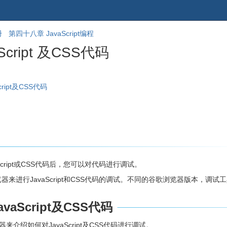
跳
回
册
第四十八章 JavaScript编程
到
到
Script 及CSS代码
banner
标
的
题
尾
开
部
始
cript及CSS代码
Script或CSS代码后，您可以对代码进行调试。
器来进行JavaScript和CSS代码的调试。不同的谷歌浏览器版本，调试
avaScript及CSS代码
器来介绍如何对JavaScript及CSS代码进行调试。