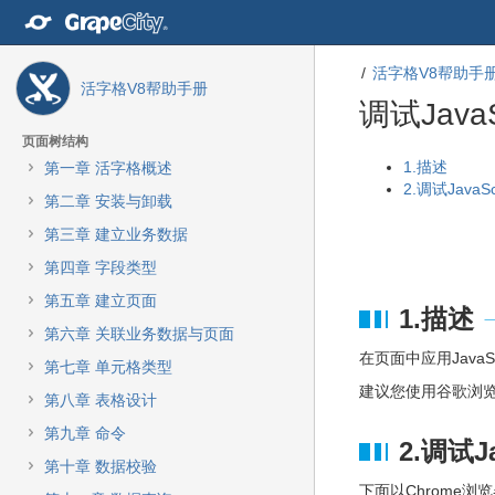
转
至
内
活字格V8帮助手
容
活字格V8帮助手册
转
调试Java
至
导
页面树结构
航
转
转
1.描述
第一章 活字格概述
栏
至
至
2.调试JavaS
第二章 安装与卸载
转
元
元
至
数
数
第三章 建立业务数据
主
据
据
第四章 字段类型
菜
结
起
单
尾
始
第五章 建立页面
1.描述
转
第六章 关联业务数据与页面
至
在页面中应用Java
动
第七章 单元格类型
作
建议您使用谷歌浏览
第八章 表格设计
菜
单
第九章 命令
2.调试J
转
第十章 数据校验
至
下面以Chrome浏览