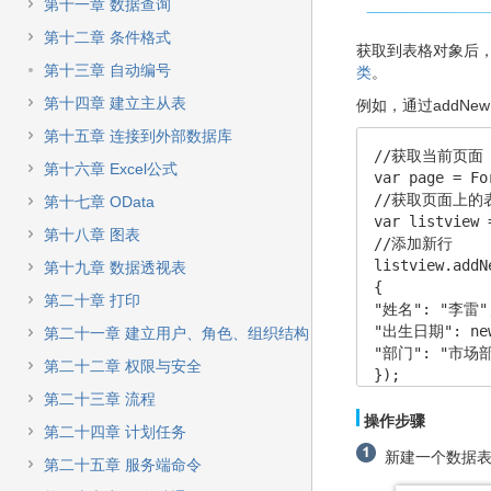
快
第十一章 数据查询
速
第十二章 条件格式
搜
获取到表格对象后
索
第十三章 自动编号
类
。
第十四章 建立主从表
例如，通过addN
第十五章 连接到外部数据库
//获取当前页面

第十六章 Excel公式
var page = Fo
//获取页面上的表
第十七章 OData
var listview 
第十八章 图表
//添加新行

listview.addNe
第十九章 数据透视表
{

第二十章 打印
"姓名": "李雷",
"出生日期": new 
第二十一章 建立用户、角色、组织结构
"部门": "市场部
第二十二章 权限与安全
});
第二十三章 流程
操作步骤
第二十四章 计划任务
新建一个数据表
第二十五章 服务端命令