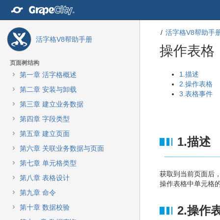
转
至
内
活字格V8帮助手
容
活字格V8帮助手册
转
操作表格
至
导
页面树结构
航
转
转
1.描述
第一章 活字格概述
栏
至
至
2.操作表格
第二章 安装与卸载
转
元
元
3.表格事件
至
数
数
第三章 建立业务数据
主
据
据
第四章 字段类型
菜
结
起
单
尾
始
第五章 建立页面
1.描述
转
第六章 关联业务数据与页面
至
动
第七章 单元格类型
作
获取到当前页面后
第八章 表格设计
菜
操作表格中单元格
单
第九章 命令
转
第十章 数据校验
2.操作
至