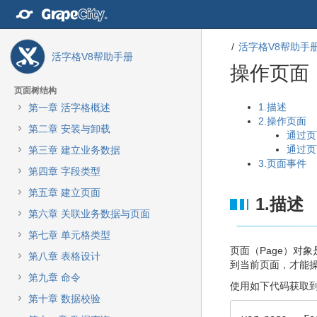
转
至
内
活字格V8帮助手
容
活字格V8帮助手册
转
操作页面
至
导
页面树结构
航
转
转
1.描述
第一章 活字格概述
栏
至
至
2.操作页面
第二章 安装与卸载
转
元
元
通过页
至
数
数
通过页
第三章 建立业务数据
主
据
据
3.页面事件
第四章 字段类型
菜
结
起
单
尾
始
第五章 建立页面
1.描述
转
第六章 关联业务数据与页面
至
动
第七章 单元格类型
作
页面（Page）对
第八章 表格设计
菜
到当前页面，才能
单
第九章 命令
使用如下代码获取
转
第十章 数据校验
至