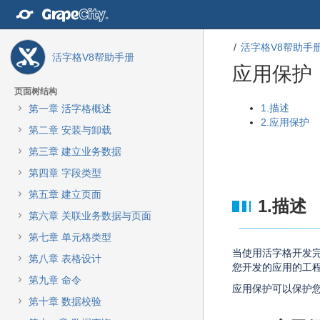
转
至
内
活字格V8帮助手
容
活字格V8帮助手册
转
应用保护
至
导
页面树结构
航
转
转
1.描述
第一章 活字格概述
栏
至
至
2.应用保护
第二章 安装与卸载
转
元
元
至
数
数
第三章 建立业务数据
主
据
据
第四章 字段类型
菜
结
起
单
尾
始
第五章 建立页面
1.描述
转
第六章 关联业务数据与页面
至
动
第七章 单元格类型
作
当使用活字格开发
第八章 表格设计
菜
您开发的应用的工
单
第九章 命令
应用保护可以保护
转
第十章 数据校验
至