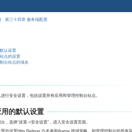
跳
回
册
第三十四章 服务端配置
到
到
banner
标
的
题
尾
开
部
始
的默认设置
台站点的设置
控制台站点的域名
以进行安全设置，包括设置所有应用和管理控制台站点。
应用的默认设置
台，选择“设置->安全设置”，进入安全设置页面。
中设置Http Referer 白名单和iframe 跨域策略，则管理控制台的