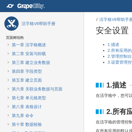
转
至
内
活字格V8帮助手
容
活字格V8帮助手册
转
安全设置
至
导
页面树结构
航
转
转
1.描述
第一章 活字格概述
栏
至
至
2.所有应用
第二章 安装与卸载
转
元
元
2.管理控制
至
数
数
3.设置管理
第三章 建立业务数据
主
据
据
第四章 字段类型
菜
结
起
单
尾
始
第五章 建立页面
1.描述
转
第六章 关联业务数据与页面
至
在活字格中，您可
动
第七章 单元格类型
作
第八章 表格设计
菜
2.所有
单
第九章 命令
转
在活字格的管理控制
第十章 数据校验
至
在所有应用的默认设置