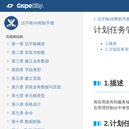
转
至
内
活字格V8帮助手
容
活字格V8帮助手册
转
计划任务
至
导
页面树结构
航
转
转
1.描述
第一章 活字格概述
栏
至
至
2.计划任务
第二章 安装与卸载
转
元
元
至
数
数
第三章 建立业务数据
主
据
据
第四章 字段类型
菜
结
起
单
尾
始
第五章 建立页面
1.描述
转
第六章 关联业务数据与页面
至
动
第七章 单元格类型
作
将应用发布到服务
第八章 表格设计
菜
在管理控制台中来
单
第九章 命令
转
第十章 数据校验
2.计划
至