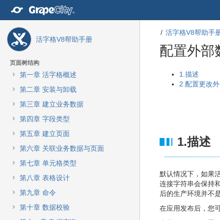
转
至
内
活字格V8帮助手
容
活字格V8帮助手册
转
配置外部
至
导
页面树结构
航
转
转
1.描述
第一章 活字格概述
栏
至
至
2.配置更改
第二章 安装与卸载
转
元
元
至
数
数
第三章 建立业务数据
主
据
据
第四章 字段类型
菜
结
起
单
尾
始
第五章 建立页面
1.描述
转
第六章 关联业务数据与页面
至
动
第七章 单元格类型
作
默认情况下，如果
第八章 表格设计
菜
连接字符串会保持
单
第九章 命令
后的生产环境并不
转
第十章 数据校验
在应用发布后，您
至