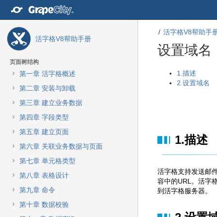
转
至
内
活字格V8帮助手
容
活字格V8帮助手册
转
设置域名
至
导
页面树结构
航
转
转
1.描述
第一章 活字格概述
栏
至
至
2.设置域名
第二章 安装与卸载
转
元
元
至
数
数
第三章 建立业务数据
主
据
据
第四章 字段类型
菜
结
起
单
尾
始
第五章 建立页面
1.描述
转
第六章 关联业务数据与页面
至
动
第七章 单元格类型
作
活字格支持发送邮
第八章 表格设计
菜
容中的URL。活字
单
第九章 命令
到活字格服务器。
转
第十章 数据校验
至