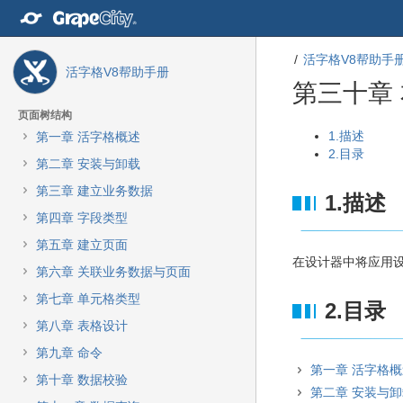
转
至
内
活字格V8帮助手
容
活字格V8帮助手册
转
第三十章
至
导
页面树结构
航
转
转
1.描述
第一章 活字格概述
栏
至
至
2.目录
第二章 安装与卸载
转
元
元
至
数
数
第三章 建立业务数据
1.描述
主
据
据
第四章 字段类型
菜
结
起
单
尾
始
第五章 建立页面
转
在设计器中将应用
第六章 关联业务数据与页面
至
动
第七章 单元格类型
2.目录
作
第八章 表格设计
菜
单
第九章 命令
转
第一章 活字格
第十章 数据校验
至
第二章 安装与