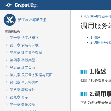
转
至
内
活字格V8帮助手
容
活字格V8帮助手册
转
调用服务
至
导
页面树结构
航
转
转
1.描述
第一章 活字格概述
栏
至
至
2.调用服务
第二章 安装与卸载
转
元
元
至
数
数
第三章 建立业务数据
主
据
据
第四章 字段类型
菜
结
起
单
尾
始
第五章 建立页面
1.描述
转
第六章 关联业务数据与页面
至
创建了服务端命令
动
第七章 单元格类型
作
第八章 表格设计
菜
2.调用
单
第九章 命令
转
下面为您详细介绍
第十章 数据校验
至