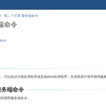
跳
回
册
第二十五章 服务端命令
到
到
端命令
banner
标
的
题
尾
开
部
始
端命令
后，可以由活字格应用程序或其他Web应用程序，在浏览器中请求调用服
服务端命令
如何调用服务端命令。