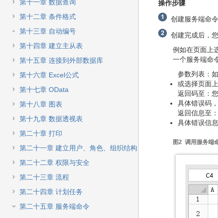
快
第十一章 数据查询
操作步骤
速
第十二章 条件格式
创建服务端命
搜
索
第十三章 自动编号
创建
完成后，
第十四章 建立主从表
例如在页面上
一个服务端命
第十五章 连接到外部数据库
参数列表：
第十六章 Excel公式
或选择页面
第十七章 OData
返回码至：
具体错误码，如
第十八章 图表
返回信息至
第十九章 数据透视表
具体错误信
第二十章 打印
图2 调用服务端
第二十一章 建立用户、角色、组织结构
第二十二章 权限与安全
第二十三章 流程
第二十四章 计划任务
第二十五章 服务端命令