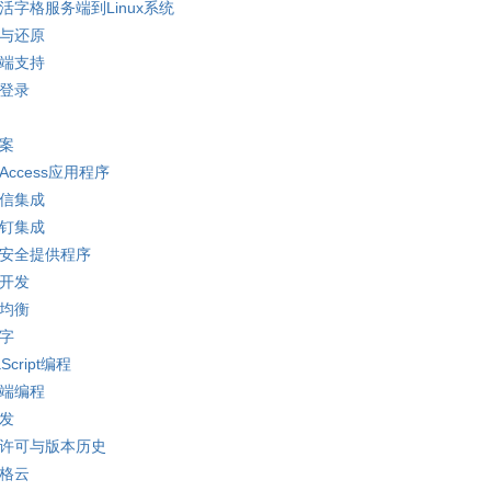
活字格服务端到Linux系统
份与还原
动端支持
点登录
备案
ccess应用程序
微信集成
钉钉集成
户安全提供程序
作开发
载均衡
键字
cript编程
务端编程
开发
件许可与版本历史
字格云