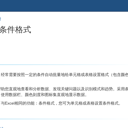
跳
回
册
到
到
 条件格式
banner
标
的
题
尾
开
部
始
，经常需要按照一定的条件自动批量地给单元格或表格设置格式（包含颜
帮助您直观地查看和分析数据、发现关键问题以及识别模式和趋势。采用
；使用数据栏、颜色刻度和图标集直观地显示数据。
与Excel相同的功能：条件格式，您可为单元格或表格设置条件格式。