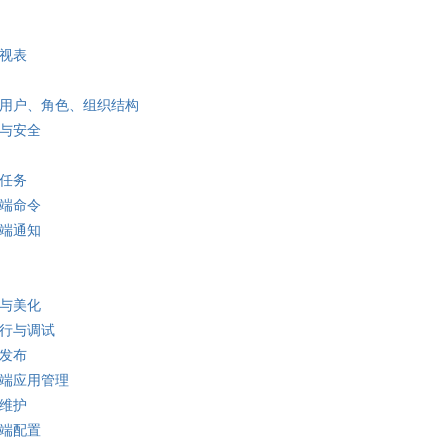
透视表
立用户、角色、组织结构
限与安全
划任务
务端命令
务端通知
计与美化
运行与调试
站发布
务端应用管理
站维护
务端配置