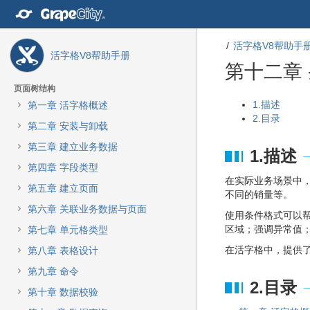
转
至
内
活字格V8帮助手
容
活字格V8帮助手册
转
第十二章
至
导
页面树结构
航
转
转
1.描述
第一章 活字格概述
栏
至
至
2.目录
第二章 安装与卸载
转
元
元
至
数
数
第三章 建立业务数据
1.描述
主
据
据
第四章 字段类型
菜
结
起
在实际业务场景中
单
尾
始
第五章 建立页面
不同的销量等。
转
第六章 关联业务数据与页面
至
使用条件格式可以
动
区域；强调异常值
第七章 单元格类型
作
在活字格中，提供了
第八章 表格设计
菜
单
第九章 命令
转
2.目录
第十章 数据校验
至