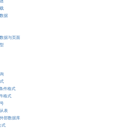
概述
卸载
务数据
务数据与页面
类型
查询
格式
条件格式
件格式
编号
主从表
到外部数据库
公式