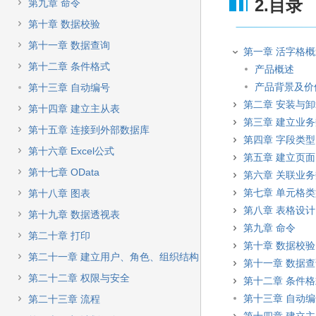
快
2.目录
第九章 命令
速
第十章 数据校验
搜
索
第十一章 数据查询
第一章 活字格
第十二章 条件格式
产品概述
产品背景及价
第十三章 自动编号
第二章 安装与
第十四章 建立主从表
第三章 建立业
第十五章 连接到外部数据库
第四章 字段类型
第十六章 Excel公式
第五章 建立页面
第十七章 OData
第六章 关联业
第七章 单元格
第十八章 图表
第八章 表格设计
第十九章 数据透视表
第九章 命令
第二十章 打印
第十章 数据校验
第二十一章 建立用户、角色、组织结构
第十一章 数据
第二十二章 权限与安全
第十二章 条件
第十三章 自动
第二十三章 流程