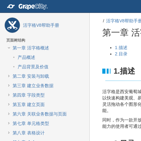
转
至
内
活字格V8帮助手
容
活字格V8帮助手册
转
第一章 
至
导
页面树结构
航
转
转
1.描述
第一章 活字格概述
栏
至
至
2.目录
产品概述
转
元
元
至
数
数
产品背景及价值
1.描述
主
据
据
第二章 安装与卸载
菜
结
起
单
尾
始
第三章 建立业务数据
转
活字格是西安葡萄
第四章 字段类型
至
以快速构建美观、
动
灵活拖动各个图形
第五章 建立页面
作
能。
第六章 关联业务数据与页面
菜
同时，作为一款开
单
第七章 单元格类型
能力的使用者可通
转
第八章 表格设计
至