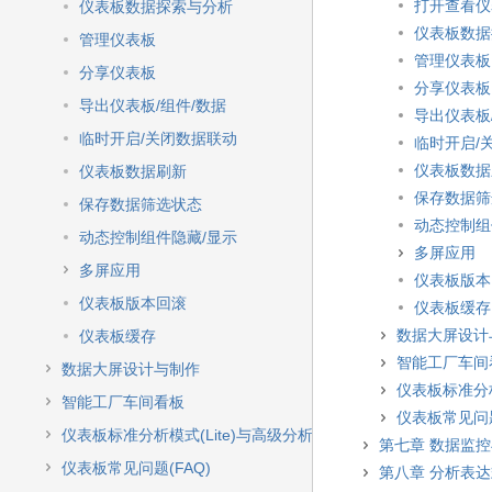
打开查看仪
仪表板数据探索与分析
仪表板数据
管理仪表板
管理仪表板
分享仪表板
分享仪表板
导出仪表板/组件/数据
导出仪表板
临时开启/关闭数据联动
临时开启/
仪表板数据
仪表板数据刷新
保存数据筛
保存数据筛选状态
动态控制组
动态控制组件隐藏/显示
多屏应用
多屏应用
仪表板版本
仪表板版本回滚
仪表板缓存
数据大屏设计
仪表板缓存
智能工厂车间
数据大屏设计与制作
仪表板标准分析
智能工厂车间看板
仪表板常见问题
仪表板标准分析模式(Lite)与高级分析模式
第七章 数据监
仪表板常见问题(FAQ)
第八章 分析表