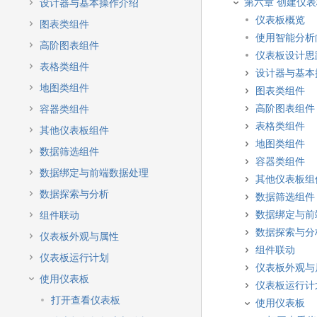
快
第六章 创建仪
设计器与基本操作介绍
速
仪表板概览
图表类组件
搜
使用智能分析
索
高阶图表组件
仪表板设计思
表格类组件
设计器与基本
地图类组件
图表类组件
高阶图表组件
容器类组件
表格类组件
其他仪表板组件
地图类组件
数据筛选组件
容器类组件
数据绑定与前端数据处理
其他仪表板组
数据探索与分析
数据筛选组件
数据绑定与前
组件联动
数据探索与分
仪表板外观与属性
组件联动
仪表板运行计划
仪表板外观与
使用仪表板
仪表板运行计
打开查看仪表板
使用仪表板