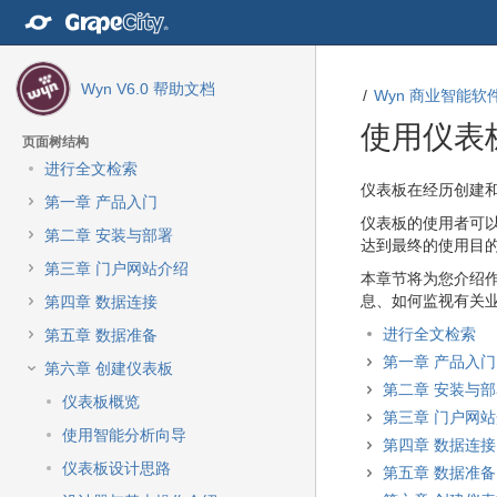
转
至
内
容
Wyn V6.0 帮助文档
Wyn 商业智能软件
转
至
使用仪表
导
页面树结构
航
进行全文检索
栏
转
转
仪表板在经历创
建
第一章 产品入门
转
至
至
仪表板的使用者可
至
元
元
第二章 安装与部署
达到最终的使用目
主
数
数
第三章 门户网站介绍
菜
据
据
本章节将为您介绍
单
结
起
息、如何监视有关
第四章 数据连接
转
尾
始
进行全文检索
第五章 数据准备
至
第一章 产品入门
动
第六章 创建仪表板
作
第二章 安装与
仪表板概览
菜
第三章 门户网
单
使用智能分析向导
第四章 数据连接
转
仪表板设计思路
第五章 数据准备
至