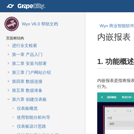
转
至
内
容
Wyn V6.0 帮助文档
Wyn 商业智能软件 
转
至
内嵌报表
导
页面树结构
航
进行全文检索
栏
转
转
第一章 产品入门
转
至
至
1. 功能概述
至
元
元
第二章 安装与部署
主
数
数
第三章 门户网站介绍
菜
据
据
单
内嵌报表是指将报
结
起
第四章 数据连接
转
行为。
尾
始
第五章 数据准备
至
动
第六章 创建仪表板
作
仪表板概览
菜
单
使用智能分析向导
转
仪表板设计思路
至