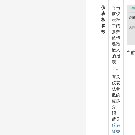
仪
将当
表
前仪
板
表板
参
中的
数
参数
值传
递给
嵌入
当前
的报
表
中。
有关
仪表
板参
数的
更多
介
绍，
请见
仪表
板参