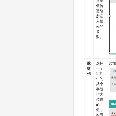
常量
值传
递给
所嵌
入报
表的
参
数。
数
选择
比如
据
一个
列
组件
中的
某个
字段
作为
传递
的
值，
实际