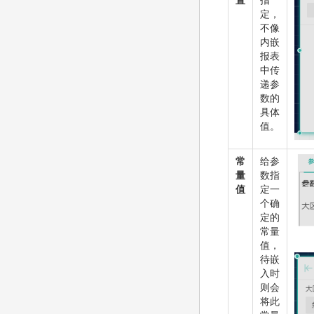
定，
不像
内嵌
报表
中传
递参
数的
具体
值。
常
给参
量
数指
值
定一
个确
定的
常量
值，
待嵌
入时
则会
将此