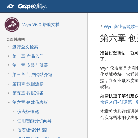
转
至
内
容
Wyn V6.0 帮助文档
Wyn 商业智能软件
转
至
第六章 
导
页面树结构
航
进行全文检索
栏
转
转
准备好数据后，就
第一章 产品入门
转
至
至
了。
至
元
元
第二章 安装与部署
Wyn 仪表板是为
主
数
数
化功能模块
，它通
第三章 门户网站介绍
菜
据
据
据，向企业展示度
单
结
起
第四章 数据连接
现状。
转
尾
始
第五章 数据准备
至
如需快速了解创建
动
快速入门-创建第一
第六章 创建仪表板
作
本章将为您详细讲述
仪表板概览
菜
合实际需求的仪表
单
使用智能分析向导
转
仪表板设计思路
至