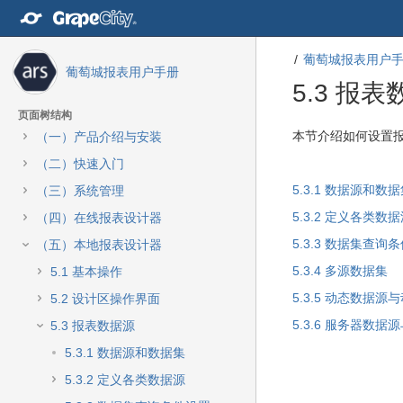
转
至
内
葡萄城报表用户
容
葡萄城报表用户手册
转
5.3 报
至
导
页面树结构
航
转
转
本节介绍如何设置
（一）产品介绍与安装
栏
至
至
（二）快速入门
转
元
元
至
数
数
5.3.1 数据源和数
（三）系统管理
主
据
据
5.3.2 定义各类数
（四）在线报表设计器
菜
结
起
单
尾
始
5.3.3 数据集查询
（五）本地报表设计器
转
5.3.4 多源数据集
5.1 基本操作
至
动
5.3.5 动态数据源
5.2 设计区操作界面
作
5.3.6 服务器数
5.3 报表数据源
菜
单
5.3.1 数据源和数据集
转
5.3.2 定义各类数据源
至