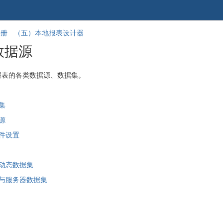
跳
回
手册
（五）本地报表设计器
到
到
表数据源
banner
标
的
题
尾
开
报表的各类数据源、数据集。
部
始
据集
据源
条件设置
与动态数据集
据源与服务器数据集