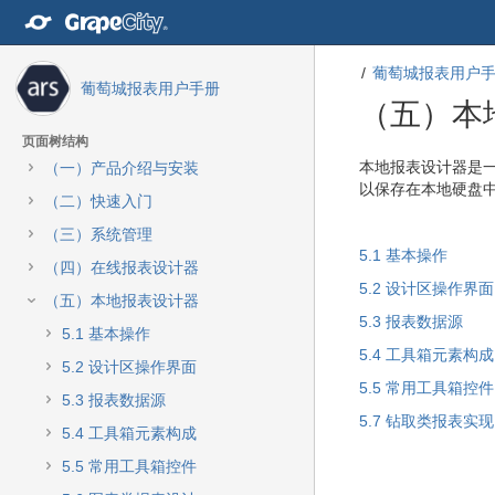
转
至
内
葡萄城报表用户
容
葡萄城报表用户手册
转
（五）本
至
导
页面树结构
航
转
转
本地报表设计器是一
（一）产品介绍与安装
栏
至
至
以保存在本地硬盘
（二）快速入门
转
元
元
至
数
数
（三）系统管理
主
据
据
5.1 基本操作
（四）在线报表设计器
菜
结
起
5.2 设计区操作界面
单
尾
始
（五）本地报表设计器
转
5.3 报表数据源
5.1 基本操作
至
5.4 工具箱元素构成
动
5.2 设计区操作界面
作
5.5 常用工具箱控件
5.3 报表数据源
菜
5.7 钻取类报表实现
单
5.4 工具箱元素构成
转
5.5 常用工具箱控件
至