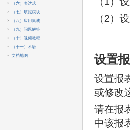
（1）
快
（六）表达式
速
搜
（七）填报模块
（2）
索
（八）应用集成
（九）问题解答
（十）视频教程
（十一）术语
设置报
文档地图
设置报
或修改
请在报
中该报