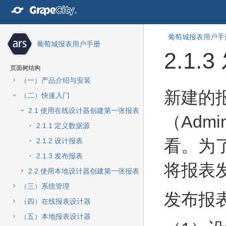
转
至
内
容
葡萄城报表用户手
葡萄城报表用户手册
转
2.1.
至
导
页面树结构
航
（一）产品介绍与安装
栏
转
转
新建的
转
（二）快速入门
至
至
至
元
元
2.1 使用在线设计器创建第一张报表
主
（Admi
数
数
菜
2.1.1 定义数据源
据
据
单
结
起
看。为
2.1.2 设计报表
转
尾
始
至
2.1.3 发布报表
将报表
动
2.2 使用本地设计器创建第一张报表
作
菜
（三）系统管理
发布报
单
（四）在线报表设计器
转
至
（五）本地报表设计器