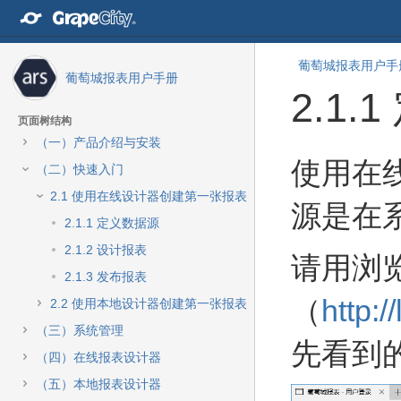
转
至
内
容
葡萄城报表用户手
葡萄城报表用户手册
转
2.1
至
导
页面树结构
航
（一）产品介绍与安装
栏
转
转
使用在
转
（二）快速入门
至
至
至
元
元
2.1 使用在线设计器创建第一张报表
主
源是在
数
数
菜
2.1.1 定义数据源
据
据
单
结
起
2.1.2 设计报表
请用浏
转
尾
始
至
2.1.3 发布报表
动
（
http:/
2.2 使用本地设计器创建第一张报表
作
菜
（三）系统管理
先看到
单
（四）在线报表设计器
转
至
（五）本地报表设计器