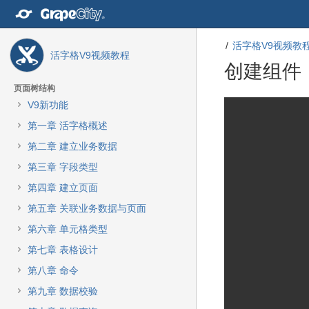
转
至
内
活字格V9视频教
容
活字格V9视频教程
转
创建组件
至
导
页面树结构
航
转
转
V9新功能
栏
至
至
第一章 活字格概述
转
元
元
至
数
数
第二章 建立业务数据
主
据
据
第三章 字段类型
菜
结
起
单
尾
始
第四章 建立页面
转
第五章 关联业务数据与页面
至
动
第六章 单元格类型
作
第七章 表格设计
菜
单
第八章 命令
转
第九章 数据校验
至