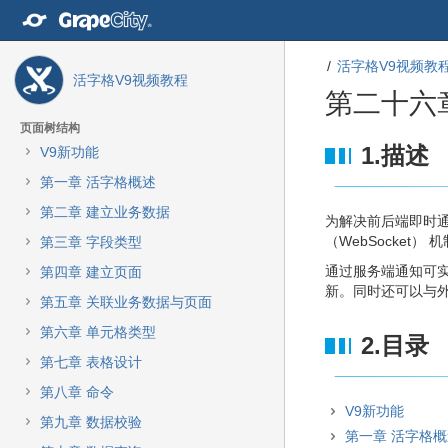
转
至
内
活字格V9视频教
容
活字格V9视频教程
转
第二十六
至
导
页面树结构
航
转
转
1.描述
V9新功能
栏
至
至
第一章 活字格概述
转
元
元
至
数
数
第二章 建立业务数据
为解决前后端即时
主
据
据
（WebSocket
第三章 字段类型
菜
结
起
单
尾
始
通过服务端通知可
第四章 建立页面
转
新。同时还可以与外
第五章 关联业务数据与页面
至
动
第六章 单元格类型
2.目录
作
第七章 表格设计
菜
单
第八章 命令
转
V9新功能
第九章 数据校验
至
第一章 活字格