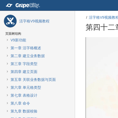
转
至
内
活字格V9视频教
容
活字格V9视频教程
转
第四十二
至
导
页面树结构
航
V9新功能
栏
转
转
第一章 活字格概述
转
至
至
至
元
元
第二章 建立业务数据
主
数
数
第三章 字段类型
菜
据
据
单
结
起
第四章 建立页面
转
尾
始
第五章 关联业务数据与页面
至
动
第六章 单元格类型
作
第七章 表格设计
菜
单
第八章 命令
转
第九章 数据校验
至