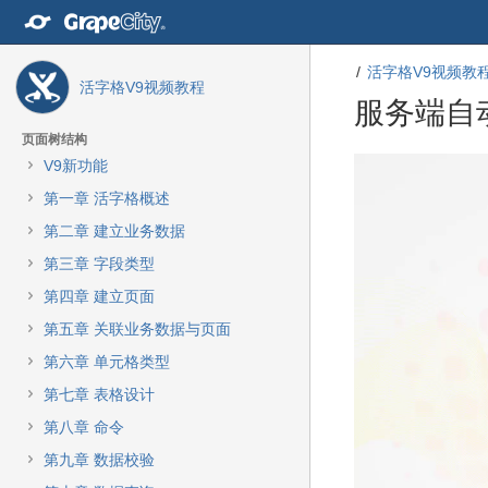
转
至
内
活字格V9视频教
容
活字格V9视频教程
转
服务端自
至
导
页面树结构
航
转
转
V9新功能
栏
至
至
第一章 活字格概述
转
元
元
至
数
数
第二章 建立业务数据
主
据
据
第三章 字段类型
菜
结
起
单
尾
始
第四章 建立页面
转
第五章 关联业务数据与页面
至
动
第六章 单元格类型
作
第七章 表格设计
菜
单
第八章 命令
转
第九章 数据校验
至