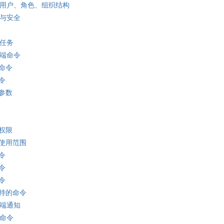
立用户、角色、组织结构
限与安全
划任务
务端命令
命令
令
参数
权限
使用范围
令
令
令
持的命令
务端通知
板命令