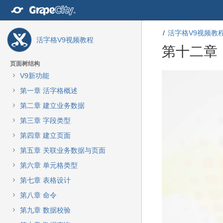
转
至
内
活字格V9视频教
容
活字格V9视频教程
转
第十二章
至
导
页面树结构
航
转
转
V9新功能
栏
至
至
第一章 活字格概述
转
元
元
至
数
数
第二章 建立业务数据
主
据
据
第三章 字段类型
菜
结
起
单
尾
始
第四章 建立页面
转
第五章 关联业务数据与页面
至
动
第六章 单元格类型
作
第七章 表格设计
菜
单
第八章 命令
转
第九章 数据校验
至