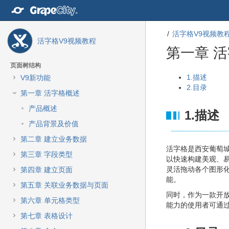
转
至
内
活字格V9视频教
容
活字格V9视频教程
转
第一章 
至
导
页面树结构
航
转
转
1.描述
V9新功能
栏
至
至
2.目录
第一章 活字格概述
转
元
元
至
数
数
产品概述
1.描述
主
据
据
产品背景及价值
菜
结
起
单
尾
始
第二章 建立业务数据
转
活字格是西安葡萄
第三章 字段类型
至
以快速构建美观、
动
灵活拖动各个图形
第四章 建立页面
作
能。
第五章 关联业务数据与页面
菜
同时，作为一款开
单
第六章 单元格类型
能力的使用者可通
转
第七章 表格设计
至