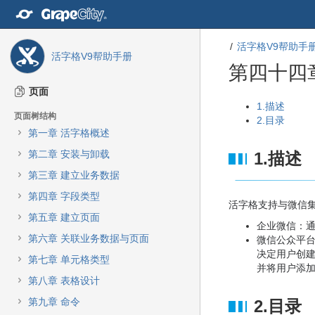
转
至
内
活字格V9帮助手
容
活字格V9帮助手册
转
第四十四
至
导
页面
航
转
转
1.描述
页面树结构
栏
至
至
2.目录
转
第一章 活字格概述
元
元
至
数
数
第二章 安装与卸载
1.描述
主
据
据
菜
第三章 建立业务数据
结
起
单
尾
始
第四章 字段类型
转
活字格支持与微信
至
第五章 建立页面
企业微信：
动
第六章 关联业务数据与页面
微信公众平
作
决定用户创建
菜
第七章 单元格类型
并将用户添
单
第八章 表格设计
转
至
第九章 命令
2.目录