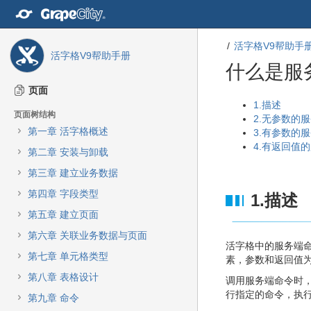
转
至
内
活字格V9帮助手
容
活字格V9帮助手册
转
什么是服
至
导
页面
航
转
转
1.描述
页面树结构
栏
至
至
2.无参数的
转
第一章 活字格概述
元
元
3.有参数的
至
数
数
4.有返回值
第二章 安装与卸载
主
据
据
菜
第三章 建立业务数据
结
起
单
尾
始
第四章 字段类型
1.描述
转
至
第五章 建立页面
动
第六章 关联业务数据与页面
作
活字格中的服务端
菜
第七章 单元格类型
素，参数和返回值
单
第八章 表格设计
调用服务端命令时
转
行指定的命令，执
至
第九章 命令