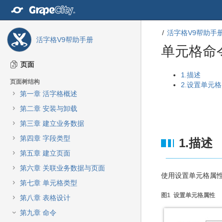
转
至
内
活字格V9帮助手
容
活字格V9帮助手册
转
单元格命
至
导
页面
航
转
转
1.描述
页面树结构
栏
至
至
2.设置单元
转
第一章 活字格概述
元
元
至
数
数
第二章 安装与卸载
主
据
据
菜
第三章 建立业务数据
结
起
单
尾
始
第四章 字段类型
1.描述
转
至
第五章 建立页面
动
第六章 关联业务数据与页面
作
使用设置单元格属
菜
第七章 单元格类型
单
图1 设置单元格属性
第八章 表格设计
转
至
第九章 命令