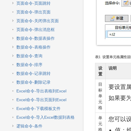
快
页面命令-页面跳转
速
搜
页面命令-弹出页面
索
页面命令-关闭弹出页面
页面命令-弹出消息框
数据命令-数据表操作
数据命令-表格操作
数据命令-查询
表1 设置单元格属性说
数据命令-排序
设
说明
数据命令-记录跳转
置
数据命令-删除记录
目
要设置
标
Excel命令-导出表格到Excel
单
如果要
Excel命令-导出页面到Excel
元
格
Excel命令-下载模板文件
Excel命令-导入Excel数据到表格
单
您可以
元
逻辑命令-条件
值：
格