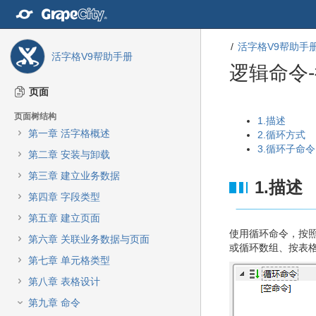
转
至
内
活字格V9帮助手
容
活字格V9帮助手册
转
逻辑命令
至
导
页面
航
转
转
页面树结构
栏
至
至
1.描述
转
第一章 活字格概述
元
元
2.循环方式
至
数
数
3.循环子命令
第二章 安装与卸载
主
据
据
菜
第三章 建立业务数据
结
起
1.描述
单
尾
始
第四章 字段类型
转
至
第五章 建立页面
动
使用循环命令，按
第六章 关联业务数据与页面
作
或循环数组、按表
菜
第七章 单元格类型
单
第八章 表格设计
转
至
第九章 命令