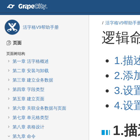
转
至
内
容
活字格V9帮助手
活字格V9帮助手册
转
逻辑命
至
导
页面
航
栏
页面树结构
转
转
1.描
转
第一章 活字格概述
至
至
至
元
元
第二章 安装与卸载
主
2.
数
数
菜
第三章 建立业务数据
据
据
单
结
起
3.
第四章 字段类型
转
尾
始
至
第五章 建立页面
4.设
动
第六章 关联业务数据与页面
作
菜
第七章 单元格类型
单
1.
第八章 表格设计
转
至
第九章 命令