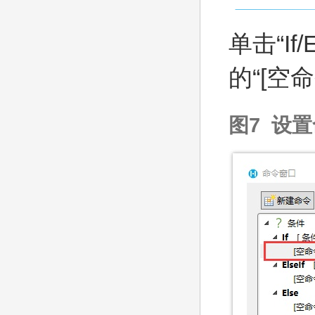
单击“If/
的“[空
图7 设