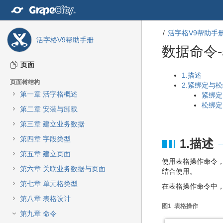
转
至
内
活字格V9帮助手
容
活字格V9帮助手册
转
数据命令
至
导
页面
航
转
转
1.描述
页面树结构
栏
至
至
2.紧绑定与
转
第一章 活字格概述
元
元
紧绑定
至
数
数
松绑定
第二章 安装与卸载
主
据
据
菜
第三章 建立业务数据
结
起
单
尾
始
第四章 字段类型
1.描述
转
至
第五章 建立页面
使用表格操作命令，
动
第六章 关联业务数据与页面
结合使用。
作
菜
第七章 单元格类型
在表格操作命令中
单
第八章 表格设计
转
图1 表格操作
至
第九章 命令