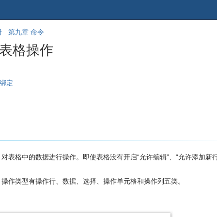
跳
回
册
第九章 命令
到
到
-表格操作
banner
标
的
题
尾
开
部
始
松绑定
对表格中的数据进行操作。即使表格没有开启“允许编辑”、“允许添加新行
，操作类型有操作行、数据、选择、操作单元格和操作列五类。