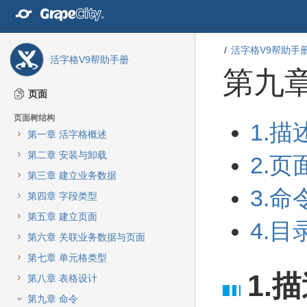
转
至
内
容
活字格V9帮助手
活字格V9帮助手册
转
第九章
至
导
页面
航
栏
页面树结构
转
转
1.描
转
第一章 活字格概述
至
至
至
元
元
第二章 安装与卸载
主
2.
数
数
菜
第三章 建立业务数据
据
据
单
结
起
3.命
第四章 字段类型
转
尾
始
至
第五章 建立页面
4.目
动
第六章 关联业务数据与页面
作
菜
第七章 单元格类型
单
1.
第八章 表格设计
转
至
第九章 命令