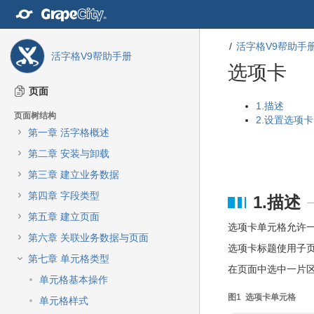
转
至
内
活字格V9帮助手
容
活字格V9帮助手册
转
选项卡
至
导
页面
航
转
转
1.描述
页面树结构
栏
至
至
2.设置选项卡
转
第一章 活字格概述
元
元
至
数
数
第二章 安装与卸载
主
据
据
菜
第三章 建立业务数据
结
起
单
尾
始
第四章 字段类型
1.描述
转
至
第五章 建立页面
选项卡单元格允许
动
第六章 关联业务数据与页面
作
选项卡标题使用子
菜
第七章 单元格类型
在页面中选中一片
单
单元格基本操作
转
图1 选项卡单元格
至
单元格样式