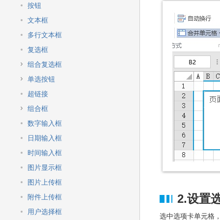
快
按钮
速
搜
文本框
索
多行文本框
复选框
组合复选框
单选按钮
超链接
组合框
数字输入框
日期输入框
时间输入框
图片显示框
图片上传框
2.设置
附件上传框
用户选择框
选中选项卡单元格，