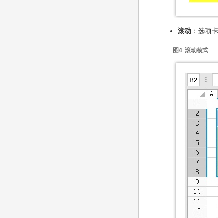
滚动
：选项卡
图4 滚动模式