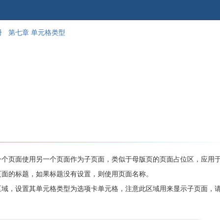
跳
回
册
第七章 单元格类型
到
到
banner
标
的
题
尾
开
部
始
一个页面使用另一个页面作为子页面，类似于母版页的页面占位区，应用
页面的标题，如果标题没有设置，则使用页面名称。
区域，设置其单元格类型为选项卡单元格，注意此区域用来显示子页面，