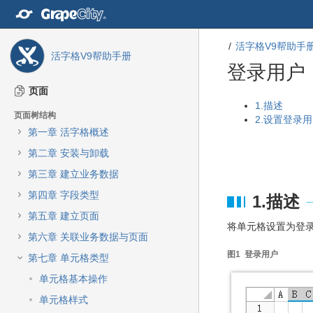
转
至
内
活字格V9帮助手
容
活字格V9帮助手册
转
登录用户
至
导
页面
航
转
转
1.描述
页面树结构
栏
至
至
2.设置登录
转
第一章 活字格概述
元
元
至
数
数
第二章 安装与卸载
主
据
据
菜
第三章 建立业务数据
结
起
单
尾
始
第四章 字段类型
1.描述
转
至
第五章 建立页面
将单元格设置为登
动
第六章 关联业务数据与页面
作
图1 登录用户
菜
第七章 单元格类型
单
单元格基本操作
转
至
单元格样式