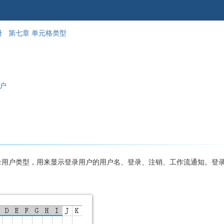
跳
回
册
第七章 单元格类型
到
到
banner
标
的
题
尾
开
部
始
用户
录用户类型，用来显示登录用户的用户名、登录、注销、工作流通知。登