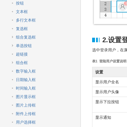
快
按钮
速
搜
文本框
索
多行文本框
复选框
组合复选框
2.设置
单选按钮
选中登录用户，在属
超链接
表1 登陆用户设置说明
组合框
数字输入框
设置
日期输入框
显示用户全名
时间输入框
显示用户头像
图片显示框
显示下拉按钮
图片上传框
附件上传框
显示通知
用户选择框