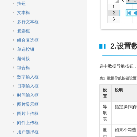
快
按钮
速
搜
文本框
索
多行文本框
复选框
组合复选框
2.设置
单选按钮
超链接
选中数据导航按钮，
组合框
数字输入框
表1 数据导航按钮设置
日期输入框
设
说明
时间输入框
置
图片显示框
导
指定操作的
航
图片上传框
表
附件上传框
显
如果不勾选
用户选择框
示