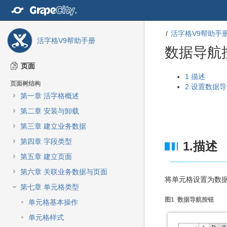
转
至
内
活字格V9帮助手
容
活字格V9帮助手册
转
数据导航
至
导
页面
航
转
转
1.描述
页面树结构
栏
至
至
2.设置数据
转
第一章 活字格概述
元
元
至
数
数
第二章 安装与卸载
主
据
据
菜
第三章 建立业务数据
结
起
单
尾
始
第四章 字段类型
1.描述
转
至
第五章 建立页面
动
第六章 关联业务数据与页面
作
将单元格设置为数
菜
第七章 单元格类型
单
图1 数据导航按钮
单元格基本操作
转
至
单元格样式