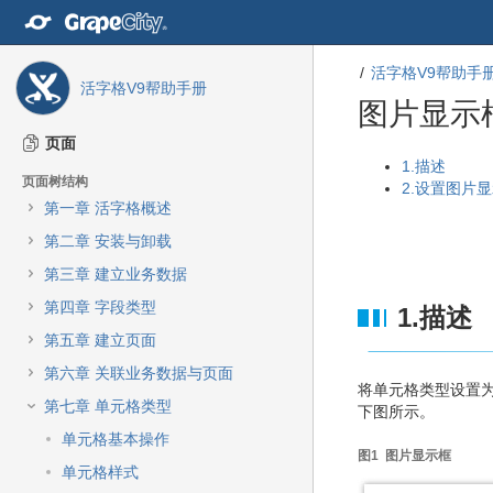
转
至
内
活字格V9帮助手
容
活字格V9帮助手册
转
图片显示
至
导
页面
航
转
转
1.描述
页面树结构
栏
至
至
2.设置图片
转
第一章 活字格概述
元
元
至
数
数
第二章 安装与卸载
主
据
据
菜
第三章 建立业务数据
结
起
单
尾
始
第四章 字段类型
1.描述
转
至
第五章 建立页面
动
第六章 关联业务数据与页面
作
将单元格类型设置
菜
第七章 单元格类型
下图所示。
单
单元格基本操作
转
图1 图片显示框
至
单元格样式