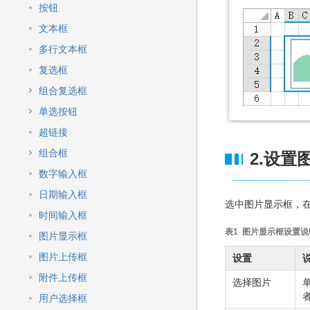
快
按钮
速
搜
文本框
索
多行文本框
复选框
组合复选框
单选按钮
超链接
组合框
2.设置
数字输入框
日期输入框
选中图片显示框，在
时间输入框
表1 图片显示框设置说
图片显示框
图片上传框
设置
附件上传框
选择图片
用户选择框