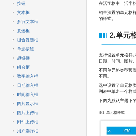
快
按钮
在活字格中，活字
速
搜
文本框
如果预置的单元格
索
的样式。
多行文本框
复选框
2.单元
组合复选框
单选按钮
支持设置单元格样
超链接
日期、时间、图片
组合框
不同单元格类型预
数字输入框
不同。
日期输入框
选中设置了单元格类
列表中单击一个样
时间输入框
下图为默认主题下
图片显示框
图片上传框
图1 单元格样式
附件上传框
用户选择框