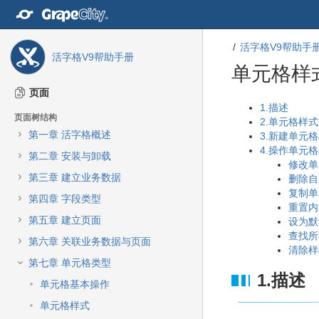
转
至
内
活字格V9帮助手
容
活字格V9帮助手册
转
单元格样
至
导
页面
航
转
转
1.描述
页面树结构
栏
至
至
2.单元格样式
转
第一章 活字格概述
元
元
3.新建单元
至
数
数
4.操作单元
第二章 安装与卸载
主
据
据
修改单
菜
第三章 建立业务数据
结
起
删除自
单
尾
始
复制单
第四章 字段类型
转
重置内
至
第五章 建立页面
设为默
动
查找所
第六章 关联业务数据与页面
作
清除样
菜
第七章 单元格类型
1.描述
单
单元格基本操作
转
至
单元格样式