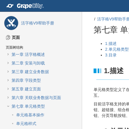
转
至
内
活字格V9帮助手
容
活字格V9帮助手册
转
第七章 
至
导
页面
航
转
转
1.描述
页面树结构
栏
至
至
2.单元格类
转
第一章 活字格概述
元
元
3.目录
至
数
数
第二章 安装与卸载
主
据
据
1.描述
菜
第三章 建立业务数据
结
起
单
尾
始
第四章 字段类型
转
至
第五章 建立页面
单元格类型定义了
动
互。
第六章 关联业务数据与页面
作
目前活字格支持的
菜
第七章 单元格类型
钮、超链接、组合
单
单元格基本操作
钮、分页导航按钮
转
至
单元格样式